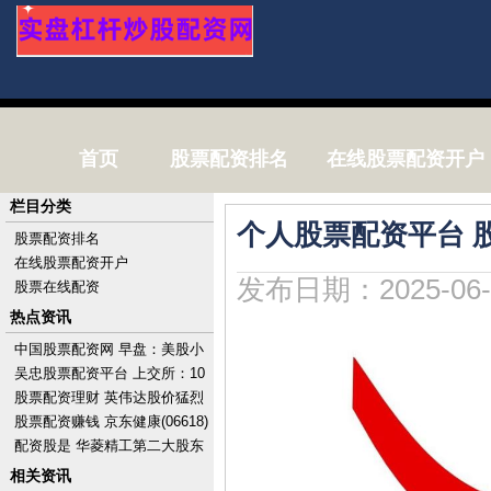
首页
股票配资排名
在线股票配资开户
栏目分类
个人股票配资平台 
股票配资排名
在线股票配资开户
发布日期：2025-06-
股票在线配资
热点资讯
中国股票配资网 早盘：美股小
幅上扬 市场关注科技股财报
吴忠股票配资平台 上交所：10
月1日至7日不提供港股通服
股票配资理财 英伟达股价猛烈
务，10月8日起
波动 分析师称或触及进一步下
股票配资赚钱 京东健康(06618)
跌关口
授出110.38万股奖励股份
配资股是 华菱精工第二大股东
计划最多增持9%股份
相关资讯