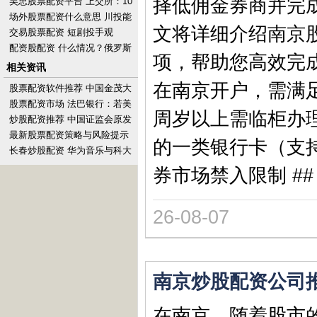
择低佣金券商并完
吴忠股票配资平台 上交所：10
月1日至7日不提供港股通服
场外股票配资什么意思 川投能
文将详细介绍南京
务，10月8日起
源(600674.SH)股东大地远通及
交易股票配资 短剧投手观
其一致
察：“挥金如土”，一晚亏10万
配资股配资 什么情况？俄罗斯
项，帮助您高效完成
上月对欧洲的天然气供应量反
相关资讯
超美国
在南京开户，需满足
股票配资软件推荐 中国金茂大
股东中化香港拟投入不超2亿港
股票配资市场 法巴银行：若美
周岁以上需临柜办理
元增持股份
国7月失业率再次上升 可能改
炒股配资推荐 中国证监会原发
变降息预期
行监管部副主任李筱强被查
最新股票配资策略与风险提示
的一类银行卡（支持
长春炒股配资 华为音乐与科大
讯飞达成全面深度合作
券市场禁入限制 ##
26-08-07
南京炒股配资公司
在南京，随着股市