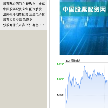
股票配资网门户 晓数点丨造车
新势力5月成绩单：问界系列交
中国股票配资企业 配资炒股
付超2.7万台
网：股票投资新选择，助你财
济南银环期货配资 三星电子超
富增值
6500员工集会抗议 将影响芯片
股票实盘交易 马应龙
生产
(600993.SH)2023年度拟每股
炒股开什么证券 长江有色：下
派0.4元
游企业订单预增提振市场情绪
8日碳酸锂价格趋