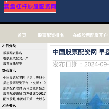
首页
股票配资排名
在线股票配资开户
栏目分类
中国股票配资网 早
股票配资排名
在线股票配资开户
发布日期：2024-09-
股票在线配资
热点资讯
中国股票配资网 早盘：美股小
幅上扬 市场关注科技股财报
吴忠股票配资平台 上交所：10
月1日至7日不提供港股通服
股票配资理财 英伟达股价猛烈
务，10月8日起
波动 分析师称或触及进一步下
股票配资赚钱 京东健康(06618)
跌关口
授出110.38万股奖励股份
配资股是 华菱精工第二大股东
计划最多增持9%股份
相关资讯