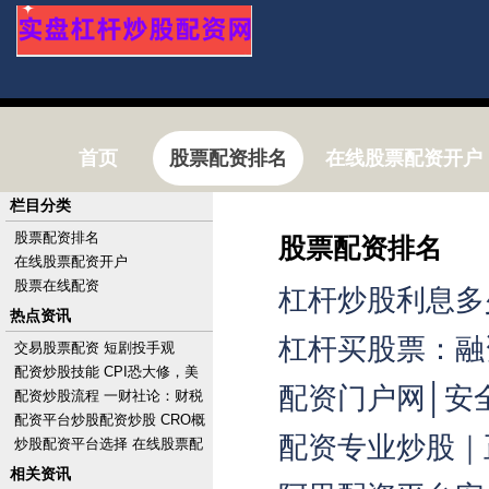
首页
股票配资排名
在线股票配资开户
栏目分类
股票配资排名
股票配资排名
在线股票配资开户
股票在线配资
杠杆炒股利息多
热点资讯
杠杆买股票：融
交易股票配资 短剧投手观
察：“挥金如土”，一晚亏10万
配资炒股技能 CPI恐大修，美
配资门户网│安
股涨势消减，标普惊险收创历
配资炒股流程 一财社论：财税
史新高，财报后A
改革勾勒中国式现代化路线图
配资平台炒股配资炒股 CRO概
配资专业炒股｜
念股集体走低 康龙化成跌近
炒股配资平台选择 在线股票配
4%药明康德跌超
资攻略：掌握投资技巧，优化
相关资讯
资金运用