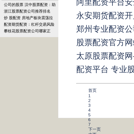
阿里配资平台安
公司的股票 汉中股票配资：助
你投资之路更轻松
浙江股票配资公司推荐排名
永安期货配资开
炒 股配资 房地产板块震荡拉
升，冠城大通涨停
配资期货配资：杠杆交易风险
郑州专业配资公
与合规策略
攀枝花股票配资公司哪家正
规？安全平台选择指南
股票配资官方网
太原股票配资网
配资平台 专业
首页
1
2
3
4
5
6
7
下一页