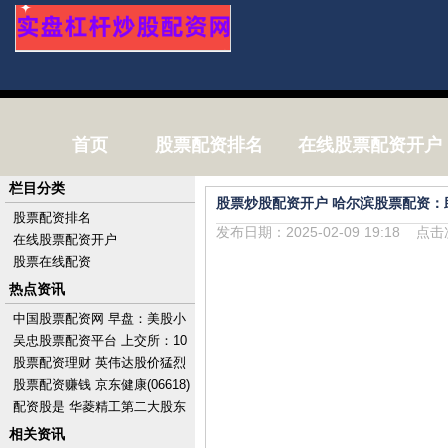
首页
股票配资排名
在线股票配资开户
栏目分类
股票炒股配资开户 哈尔滨股票配资：
股票配资排名
发布日期：2025-02-09 19:18 点
在线股票配资开户
股票在线配资
热点资讯
中国股票配资网 早盘：美股小
幅上扬 市场关注科技股财报
吴忠股票配资平台 上交所：10
月1日至7日不提供港股通服
股票配资理财 英伟达股价猛烈
务，10月8日起
波动 分析师称或触及进一步下
股票配资赚钱 京东健康(06618)
跌关口
授出110.38万股奖励股份
配资股是 华菱精工第二大股东
计划最多增持9%股份
相关资讯