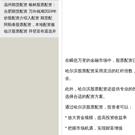
温州期货配资 榆林股票配资：
助力资金杠杆，投资更轻松
合肥期货配资 万向钱潮2024年
中报业绩稳健，净利润同比增
炒股配资介绍入配资 期货配
长12.23%
资：以小博大，撬动无限财富
阿勒泰股票配资，本地配资服
务，低门槛高效融资
临沂股票配资 拜登宣布退选并
支持哈里斯，印度网民关注：
盼望哈里斯为印度人
在瞬息万变的金融市场中，股票配资
哈尔滨股票配资采用灵活的杠杆倍数
全。
此外，哈尔滨股票配资还提供专业的
选择合适的配资方案。
通过哈尔滨股票配资，投资者可以：
* 放大资金规模，提高投资收益率
* 把握市场机遇，实现财富增值