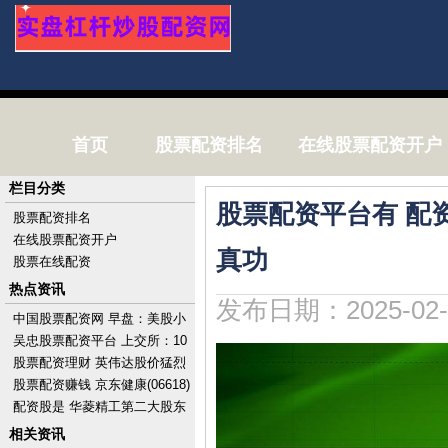
首页
股票配资排名
在线股票配资开户
栏目分类
股票配资平台有 配
股票配资排名
在线股票配资开户
真功
股票在线配资
热点资讯
发布日期：2025-02-
中国股票配资网 早盘：美股小
幅上扬 市场关注科技股财报
吴忠股票配资平台 上交所：10
月1日至7日不提供港股通服
股票配资理财 英伟达股价猛烈
务，10月8日起
波动 分析师称或触及进一步下
股票配资赚钱 京东健康(06618)
跌关口
授出110.38万股奖励股份
配资股是 华菱精工第二大股东
计划最多增持9%股份
相关资讯