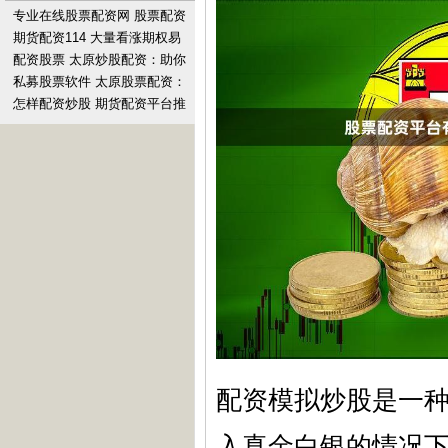
专业在线股票配资网 股票配资
网解锁您的投资潜力
期货配资114 大量看涨期权易
手 中东局势升级或将推高油价
配资股票 太原炒股配资：助你
冲破百元大关？
资金翻倍，实现财富梦想
私募股票软件 太原股票配资：
助力投资，稳健增值
怎样配资炒股 期货配资平台推
荐：选择最适合您的可靠平台
配资模拟炒股是一
入真金白银的情况