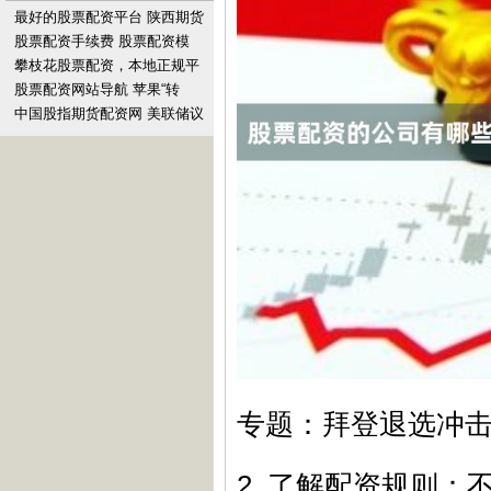
最好的股票配资平台 陕西期货
配资：解锁财富新密码，成就
股票配资手续费 股票配资模
投资梦想
式：撬动财富杠杆，实现投资
攀枝花股票配资，本地正规平
梦想
台优选
股票配资网站导航 苹果“转
向”奔驰“刹车” 电动汽车赛道盈
中国股指期货配资网 美联储议
利困局待解
息会议重磅来袭，贵金属能否
开启新一轮攻势？
专题：拜登退选冲
2. 了解配资规则