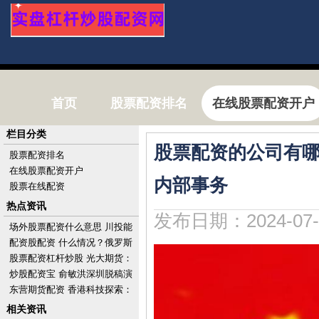
首页
股票配资排名
在线股票配资开户
栏目分类
股票配资的公司有哪
股票配资排名
在线股票配资开户
内部事务
股票在线配资
热点资讯
发布日期：2024-07-
场外股票配资什么意思 川投能
源(600674.SH)股东大地远通及
配资股配资 什么情况？俄罗斯
其一致
上月对欧洲的天然气供应量反
股票配资杠杆炒股 光大期货：
超美国
6月26日有色金属日报
炒股配资宝 俞敏洪深圳脱稿演
讲：充满活力的城市应是热带
东营期货配资 香港科技探索：
雨林
要约完成及完成注销已回购股
相关资讯
份1亿股