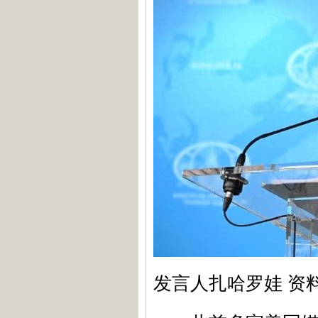
发言人扎哈罗娃 资