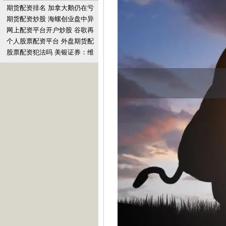
期货配资排名 加拿大鹅仍在亏
损，等待过冬
期货配资炒股 海螺创业盘中异
动 股价大涨5.01%
网上配资平台开户炒股 谷歌再
遭OpenAI截胡！多模态AI概念
个人股票配资平台 外盘期货配
股暴涨，苹
资公司：助力交易者放大收益
股票配资犯法吗 美银证券：维
持申洲国际“买入”评级 目标价
93.5港元