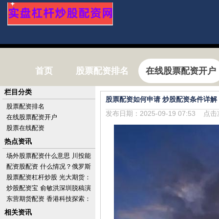
首页
股票配资排名
在线股票配资开户
栏目分类
股票配资如何申请 炒股配资条件详解
股票配资排名
发布日期：2025-09-19 07:53 点
在线股票配资开户
股票在线配资
热点资讯
场外股票配资什么意思 川投能
源(600674.SH)股东大地远通及
配资股配资 什么情况？俄罗斯
其一致
上月对欧洲的天然气供应量反
股票配资杠杆炒股 光大期货：
超美国
6月26日有色金属日报
炒股配资宝 俞敏洪深圳脱稿演
讲：充满活力的城市应是热带
东营期货配资 香港科技探索：
雨林
要约完成及完成注销已回购股
相关资讯
份1亿股