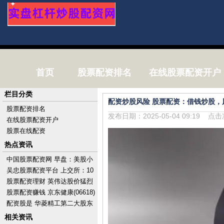
首页
股票配资排名
在线股票配资开户
栏目分类
配资炒股风险 股票配资：借钱炒股，
股票配资排名
发布日期：2025-05-04 09:19 点
在线股票配资开户
股票在线配资
热点资讯
中国股票配资网 早盘：美股小
幅上扬 市场关注科技股财报
吴忠股票配资平台 上交所：10
月1日至7日不提供港股通服
股票配资理财 英伟达股价猛烈
务，10月8日起
波动 分析师称或触及进一步下
股票配资赚钱 京东健康(06618)
跌关口
授出110.38万股奖励股份
配资股是 华菱精工第二大股东
计划最多增持9%股份
相关资讯