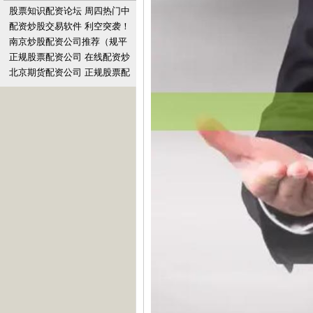
股票知识配资论坛 周四热门中
概股涨跌不一 B站涨7.7%，阿
配资炒股交易软件 利空突袭！
里巴巴跌0.
美国太阳能巨头突然崩盘！美
南京炒股配资公司推荐（规平
国光伏行业正在上演
台）
正规股票配资公司 在线配资炒
股开户：在线开设股票配资交
北京期货配资公司 正规股票配
易账户
资机构助您投资无忧