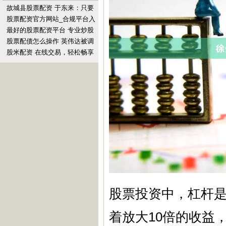
故城县股票配资 于东来：只要
真诚，就没有理由不成功
股票配资官方网站_合规平台入
口
最好的股票配资平台 专业炒股
配资，助你投资更上一层楼
股票配债怎么操作 英伟达被调
查
股米配资 在线交易，轻松畅享
股市投资，稳健获利
股票投资中，杠杆是
着放大10倍的收益