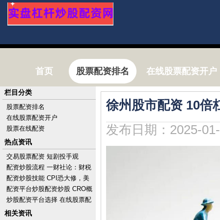
首页
股票配资排名
在线股票配资开户
栏目分类
徐州股市配资 10
股票配资排名
在线股票配资开户
发布日期：2025-01-
股票在线配资
热点资讯
交易股票配资 短剧投手观
察：“挥金如土”，一晚亏10万
配资炒股流程 一财社论：财税
改革勾勒中国式现代化路线图
配资炒股技能 CPI恐大修，美
股涨势消减，标普惊险收创历
配资平台炒股配资炒股 CRO概
史新高，财报后A
念股集体走低 康龙化成跌近
炒股配资平台选择 在线股票配
4%药明康德跌超
资攻略：掌握投资技巧，优化
相关资讯
资金运用