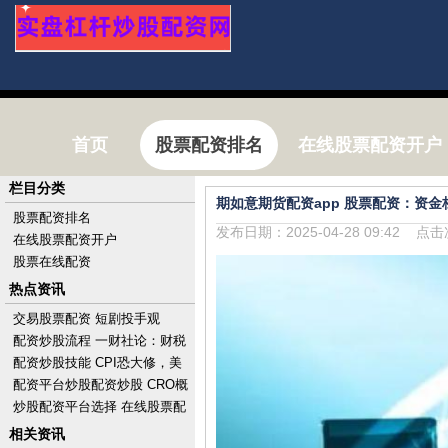
首页
股票配资排名
在线股票配资开户
栏目分类
期如意期货配资app 股票配资：资
股票配资排名
发布日期：2025-04-28 09:42 点
在线股票配资开户
股票在线配资
热点资讯
交易股票配资 短剧投手观
察：“挥金如土”，一晚亏10万
配资炒股流程 一财社论：财税
改革勾勒中国式现代化路线图
配资炒股技能 CPI恐大修，美
股涨势消减，标普惊险收创历
配资平台炒股配资炒股 CRO概
史新高，财报后A
念股集体走低 康龙化成跌近
炒股配资平台选择 在线股票配
4%药明康德跌超
资攻略：掌握投资技巧，优化
相关资讯
资金运用