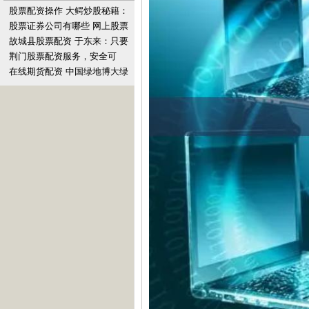
股票配资操作 大鳄炒股秘籍：
资金巨头操盘术大揭秘
股票证券公司有哪些 网上股票
配资：高收益背后的风险与陷
故城县股票配资 于东来：只要
阱
真诚，就没有理由不成功
荆门股票配资服务，安全可
靠，低门槛高杠杆，快速到
在线期货配资 中国绿地博大绿
账。
泽盘中异动 大幅下跌5.56%