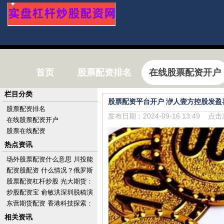
首页
股票配资排名
在线股票配资开户
栏目分类
股票配资平台开户 洢人壹方控股发盈
股票配资排名
发布日期：2024-09-16 13:49 点
在线股票配资开户
股票在线配资
热点资讯
场外股票配资什么意思 川投能
源(600674.SH)股东大地远通及
配资股配资 什么情况？俄罗斯
其一致
上月对欧洲的天然气供应量反
股票配资杠杆炒股 光大期货：
超美国
6月26日有色金属日报
炒股配资宝 俞敏洪深圳脱稿演
讲：充满活力的城市应是热带
东营期货配资 香港科技探索：
雨林
要约完成及完成注销已回购股
相关资讯
份1亿股