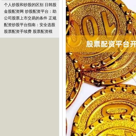
个人炒股和炒股的区别 日韩股
市低开 日经225指数开盘下跌
金股配资网 炒股配资平台：助
1.3%
你资金翻倍，轻松获利
公司股票上市交易的条件 正规
股票配资开户：专业投资入口
配资炒股平台指南：安全选股
解析
与风险提示
股票配资手续费 股票配资模
式：撬动财富杠杆，实现投资
梦想