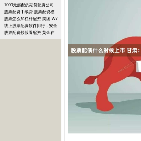
1000元起配的期货配资公司
AMD财报好在哪？数据中心芯
股票配资手续费 股票配资模
片翻倍，AI芯
式：撬动财富杠杆，实现投资
股票怎么加杠杆配资 美团-W7
梦想
月16日斥资5亿港元回购424.8
线上股票配资软件排行，安全
万股股份
低息平台推荐
股票配资炒股看配资 黄金在
2645美元徘徊，今晚初请失业
金数据会带来怎样