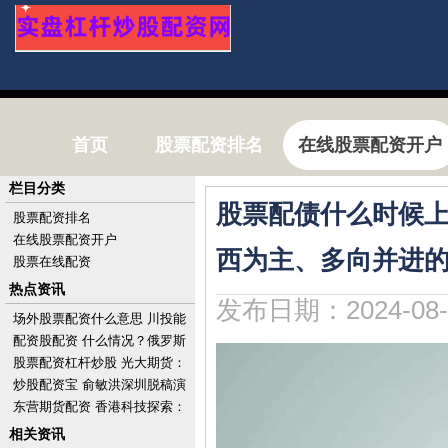
首页
股票配资排名
在线股票配资开户
栏目分类
股票配债什么时候上
股票配资排名
在线股票配资开户
西为主、多向并进
股票在线配资
热点资讯
发布日期：2024-08-
场外股票配资什么意思 川投能
源(600674.SH)股东大地远通及
配资股配资 什么情况？俄罗斯
其一致
上月对欧洲的天然气供应量反
股票配资杠杆炒股 光大期货：
超美国
6月26日有色金属日报
炒股配资宝 俞敏洪深圳脱稿演
讲：充满活力的城市应是热带
东营期货配资 香港科技探索：
雨林
要约完成及完成注销已回购股
相关资讯
份1亿股