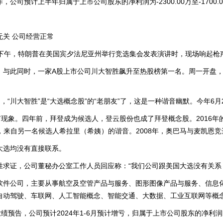
司预计上半年归属于上市公司股东的净利润为-2300.00万至-1700.00
关 公司经营正常
午，特朗普在美国宾夕法尼亚州举行竞选集会发表演讲时，现场响起枪
此同时，一家A股上市公司川大智胜飙升至热股榜第一名。周一开盘，川大
川大智胜”是“大选概念股”的“老朋友”了，这是一种谐音幽默。今年6
现象。四年前，拜登成为候选人，登云股份也成了拜登概念股。2016年
），来自另一名候选人希拉里（希姨）的谐音。2008年，奥巴马与麦凯恩
选均没有直接联系。
证，公司董秘办公室工作人员回应称：“我们公司跟美国大选没有关系
公司，主要从事航空及空管产品与服务、图形图像产品与服务、信息化
自动驾驶、车联网、人工智能概念、智能交通、大数据、工业互联网等概
，公司预计2024年1-6月预计增亏，归属于上市公司股东的净利润为-2300.