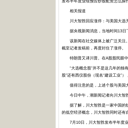
发布半年度业绩预告炒股配资怎么操作，公
相关报道
川大智胜回应涨停：与美国大选无
据央视新闻消息，当地时间13日下
该新闻在社交媒体上被广泛关注。与
截至记者发稿前，再度封住了涨停。
特朗普又译川普。在A股股民眼中，“
“大选概念股”并不是这几年的独有
股”还有西仪股份（现名“建设工业”
值得注意的是，上述个股与美国大
今日中午，潮新闻记者向川大智胜求
据了解，川大智胜是一家中国的软件
的低空经济概念，川大智胜同时还有
7月10日，川大智胜发布半年度业绩预告