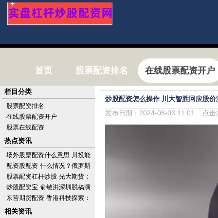
首页
股票配资排名
在线股票配资开户
栏目分类
炒股配资怎么操作 川大智胜回应股价
股票配资排名
发布日期：2024-08-03 11:01 点
在线股票配资开户
股票在线配资
热点资讯
场外股票配资什么意思 川投能
源(600674.SH)股东大地远通及
配资股配资 什么情况？俄罗斯
其一致
上月对欧洲的天然气供应量反
股票配资杠杆炒股 光大期货：
超美国
6月26日有色金属日报
炒股配资宝 俞敏洪深圳脱稿演
讲：充满活力的城市应是热带
东营期货配资 香港科技探索：
雨林
要约完成及完成注销已回购股
相关资讯
份1亿股