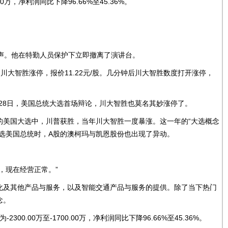
万，净利润同比下降96.66%至45.36%。
声。他在特勤人员保护下立即撤离了演讲台。
智胜涨停，报价11.22元/股。几分钟后川大智胜数度打开涨停，
月28日，美国总统大选首场辩论，川大智胜也莫名其妙涨停了。
的美国大选中，川普获胜，当年川大智胜一度暴涨。这一年的“大选概念
竞选美国总统时，A股的澳柯玛与凯恩股份也出现了异动。
，现在经营正常。”
及其他产品与服务，以及智能交通产品与服务的提供。除了当下热门
念。
00万至-1700.00万，净利润同比下降96.66%至45.36%。