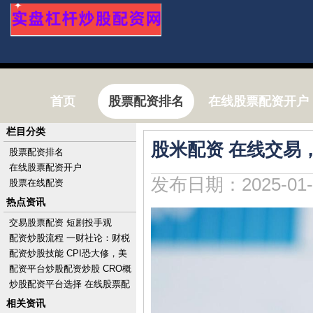
首页
股票配资排名
在线股票配资开户
栏目分类
股米配资 在线交易
股票配资排名
在线股票配资开户
发布日期：2025-01-
股票在线配资
热点资讯
交易股票配资 短剧投手观
察：“挥金如土”，一晚亏10万
配资炒股流程 一财社论：财税
改革勾勒中国式现代化路线图
配资炒股技能 CPI恐大修，美
股涨势消减，标普惊险收创历
配资平台炒股配资炒股 CRO概
史新高，财报后A
念股集体走低 康龙化成跌近
炒股配资平台选择 在线股票配
4%药明康德跌超
资攻略：掌握投资技巧，优化
相关资讯
资金运用