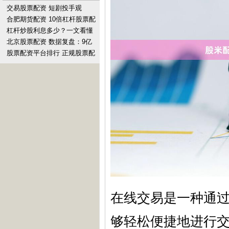
交易股票配资 短剧投手观
察：“挥金如土”，一晚亏10万
合肥期货配资 10倍杠杆股票配
资：高收益，高风险，谨慎投
杠杆炒股利息多少？一文看懂
资
费率
北京股票配资 数据复盘：9亿
净流入消费电子 龙虎榜抢筹上
股票配资平台排行 正规股票配
海贝岭
资开户，安全可靠，资金保障
在线交易是一种通
够轻松便捷地进行