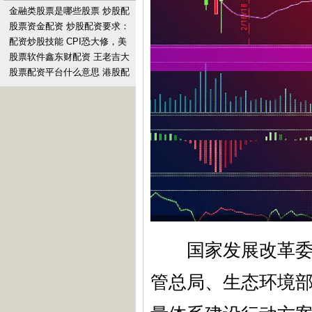
金融类股票是哪些股票 炒股配
资平台指南：选择最佳平台提
股票资金配资 炒股配资要求：
升收益
了解门槛，把握风险
配资炒股技能 CPI恐大修，美
股涨势消减，标普惊险收创历
股票软件鑫东财配资 王老吉大
史新高，财报后A
健康原味凉茶在无糖茶饮赛
股票配资平台什么意思 港股配
道“冒尖儿“，获评年
资：解锁投资新机遇，助力财
富增长
国家发展改革委网
管总局、生态环境