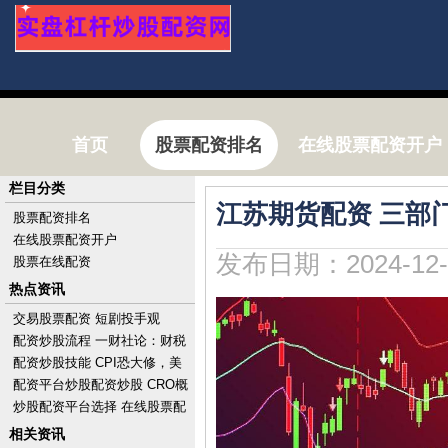
首页
股票配资排名
在线股票配资开户
栏目分类
江苏期货配资 三部
股票配资排名
在线股票配资开户
发布日期：2024-12-
股票在线配资
热点资讯
交易股票配资 短剧投手观
察：“挥金如土”，一晚亏10万
配资炒股流程 一财社论：财税
改革勾勒中国式现代化路线图
配资炒股技能 CPI恐大修，美
股涨势消减，标普惊险收创历
配资平台炒股配资炒股 CRO概
史新高，财报后A
念股集体走低 康龙化成跌近
炒股配资平台选择 在线股票配
4%药明康德跌超
资攻略：掌握投资技巧，优化
相关资讯
资金运用