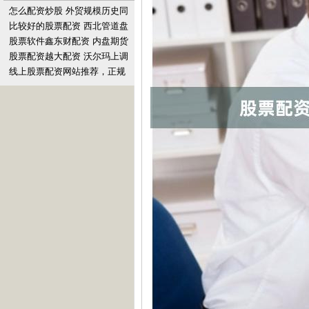
怎么配资炒股 外贸规模历史同
期首次破21万亿元 下半年出口
比较好的股票配资 西北管道盘
仍有支撑
中异动 快速拉升5.09%
股票软件鑫东财配资 内盘期货
配资：把握市场机遇，实现财
股票配资越大配资 沃尔玛上调
富增值
2025财年业绩指引，中国市场
线上股票配资网站推荐，正规
依旧表现强劲
平台安全可靠