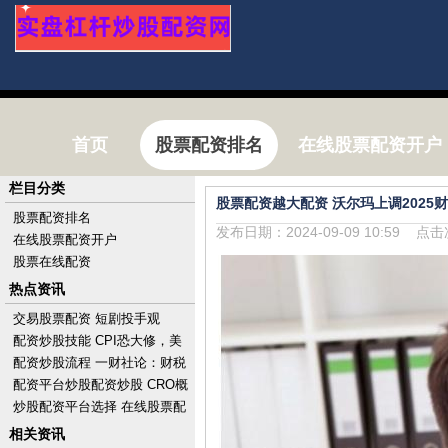
首页
股票配资排名
在线股票配资开户
栏目分类
股票配资越大配资 沃尔玛上调202
股票配资排名
发布日期：2024-09-09 10:59 点
在线股票配资开户
股票在线配资
热点资讯
交易股票配资 短剧投手观
察：“挥金如土”，一晚亏10万
配资炒股技能 CPI恐大修，美
股涨势消减，标普惊险收创历
配资炒股流程 一财社论：财税
史新高，财报后A
改革勾勒中国式现代化路线图
配资平台炒股配资炒股 CRO概
念股集体走低 康龙化成跌近
炒股配资平台选择 在线股票配
4%药明康德跌超
资攻略：掌握投资技巧，优化
相关资讯
资金运用